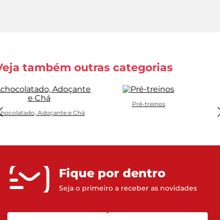
Veja também outras categorias
Pré-treinos
hocolatado, Adoçante e Chá
Fique por dentro
Seja o primeiro a receber as novidades