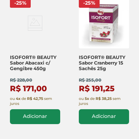
-
25
%
-
25
%
ISOFORT® BEAUTY
ISOFORT® BEAUTY
Sabor Abacaxi c/
Sabor Cranberry 15
Gengibre 450g
Sachês 25g
R$ 228,00
R$ 255,00
R$ 171,00
R$ 191,25
ou
4
x
de
R$ 42,75
sem
ou
5
x
de
R$ 38,25
sem
juros
juros
Adicionar
Adicionar