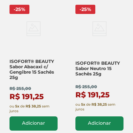
-
25
%
-
25
%
ISOFORT® BEAUTY
ISOFORT® BEAUTY
Sabor Abacaxi c/
Sabor Neutro 15
Gengibre 15 Sachês
Sachês 25g
25g
R$ 255,00
R$ 255,00
R$ 191,25
R$ 191,25
ou
5
x
de
R$ 38,25
sem
ou
5
x
de
R$ 38,25
sem
juros
juros
Adicionar
Adicionar