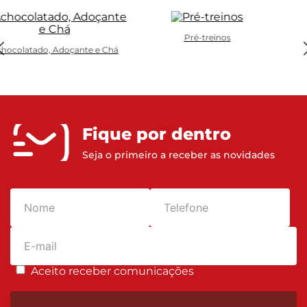
Pré-treinos
hocolatado, Adoçante e Chá
Fique por dentro
Seja o primeiro a receber as novidades
Aceito receber comunicações