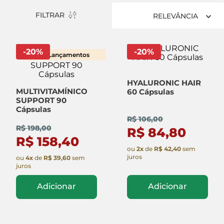
FILTRAR
RELEVÂNCIA
-
20
%
-
20
%
Lançamentos
HYALURONIC HAIR
MULTIVITAMÍNICO
60 Cápsulas
SUPPORT 90
Cápsulas
R$ 106,00
R$ 198,00
R$ 84,80
R$ 158,40
ou
2
x
de
R$ 42,40
sem
juros
ou
4
x
de
R$ 39,60
sem
juros
Adicionar
Adicionar