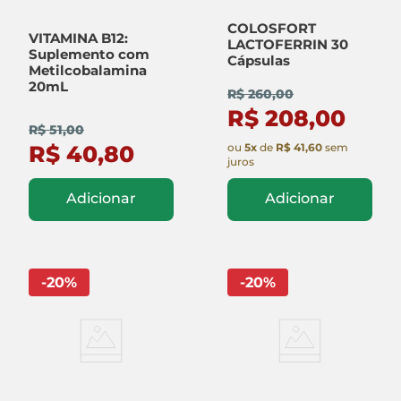
COLOSFORT
VITAMINA B12:
LACTOFERRIN 30
Suplemento com
Cápsulas
Metilcobalamina
20mL
R$ 260,00
R$ 208,00
R$ 51,00
ou
5
x
de
R$ 41,60
sem
R$ 40,80
juros
Adicionar
Adicionar
-
20
%
-
20
%