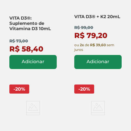
VITA D3® + K2 20mL
VITA D3®:
Suplemento de
R$ 99,00
Vitamina D3 10mL
R$ 79,20
R$ 73,00
ou
2
x
de
R$ 39,60
sem
R$ 58,40
juros
Adicionar
Adicionar
-
20
%
-
20
%