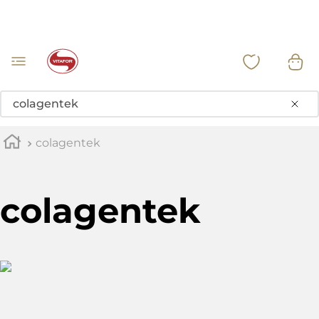
Buscar
colagentek
colagentek