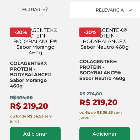
FILTRAR
RELEVÂNCIA
-
20
%
-
20
%
COLAGENTEK®
COLAGENTEK®
PROTEIN -
PROTEIN -
BODYBALANCE®
BODYBALANCE®
Sabor Neutro 460g
Sabor Morango
460g
R$ 274,00
R$ 274,00
R$ 219,20
R$ 219,20
ou
6
x
de
R$ 36,53
sem
ou
6
x
de
R$ 36,53
sem
juros
juros
Adicionar
Adicionar