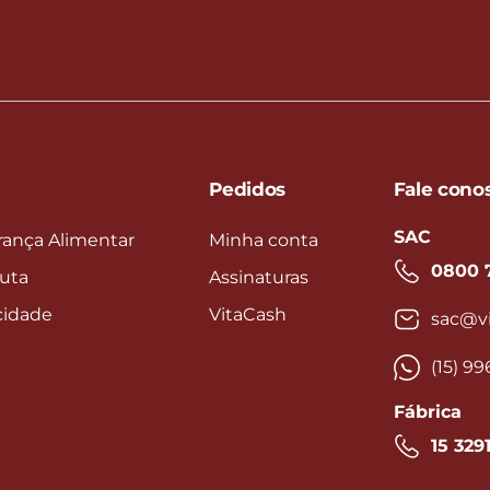
Pedidos
Fale cono
SAC
rança Alimentar
Minha conta
0800 
uta
Assinaturas
acidade
VitaCash
sac@vi
(15) 9
Fábrica
15 329