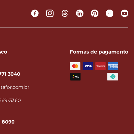
sco
Formas de pagamento
771 3040
tafor.com.br
9669-3360
1 8090