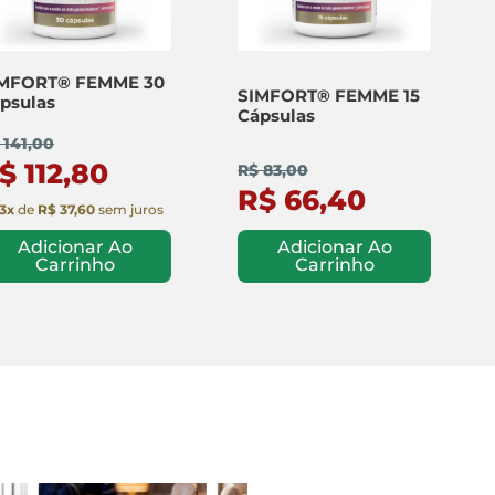
MFORT® FEMME 30
SIMFORT® FEMME 15
psulas
Cápsulas
 141,00
$ 112,80
R$ 83,00
R$ 66,40
3
x
de
R$ 37,60
sem juros
Adicionar Ao
Adicionar Ao
Carrinho
Carrinho