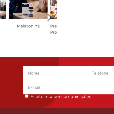
Melatonina
Prebióticos e
Vitaminas,
Probióticos
Minerais e
Nutrientes
Aceito receber comunicações