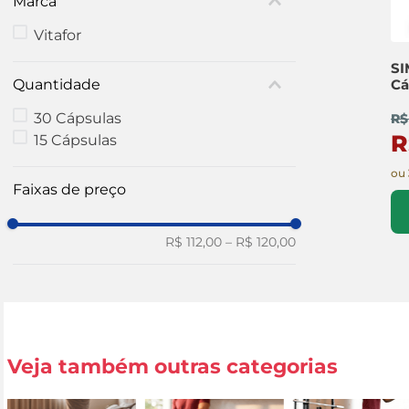
Marca
Vitafor
SI
Quantidade
Cá
30 Cápsulas
R$
R
15 Cápsulas
ou
Faixas de preço
R$ 112,00
–
R$ 120,00
Veja também outras categorias