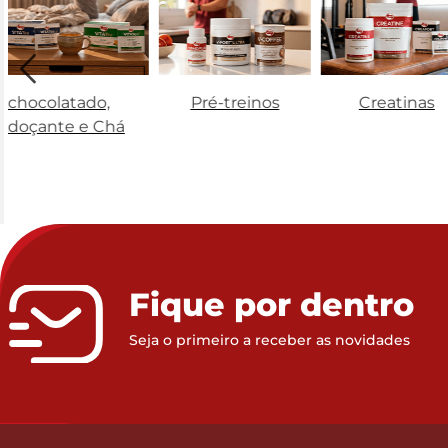
Achocolatado,
Pré-treinos
Creatinas
Adoçante e Chá
Fique por dentro
Seja o primeiro a receber as novidades