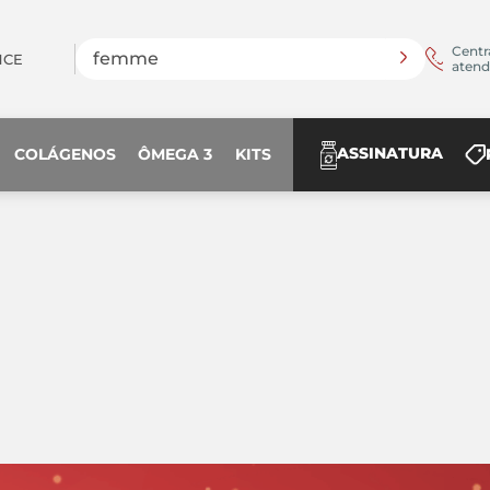
Encontre produtos
Centr
NCE
aten
ASSINATURA
COLÁGENOS
ÔMEGA 3
KITS