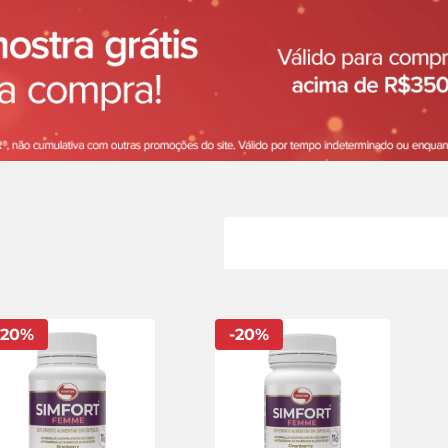
20
%
-
20
%