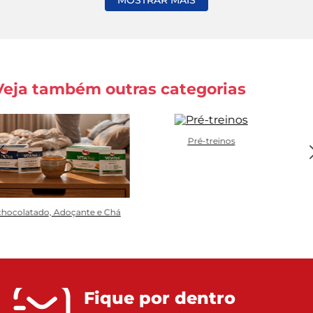
Veja também outras categorias
Pré-treinos
hocolatado, Adoçante e Chá
Fique por dentro