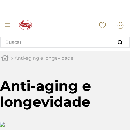
Buscar
Anti-aging e longevidade
Anti-aging e
longevidade