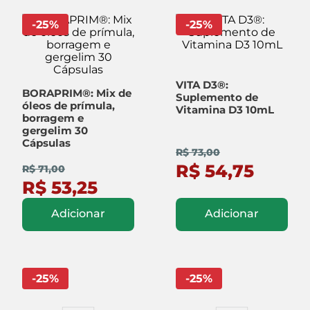
-
25
%
-
25
%
VITA D3®:
BORAPRIM®: Mix de
Suplemento de
óleos de prímula,
Vitamina D3 10mL
borragem e
gergelim 30
Cápsulas
R$ 73,00
R$ 54,75
R$ 71,00
R$ 53,25
Adicionar
Adicionar
-
25
%
-
25
%