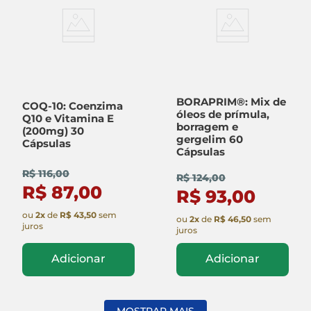
BORAPRIM®: Mix de
COQ-10: Coenzima
óleos de prímula,
Q10 e Vitamina E
borragem e
(200mg) 30
gergelim 60
Cápsulas
Cápsulas
R$ 116,00
R$ 124,00
R$ 87,00
R$ 93,00
ou
2
x
de
R$ 43,50
sem
ou
2
x
de
R$ 46,50
sem
juros
juros
Adicionar
Adicionar
MOSTRAR MAIS