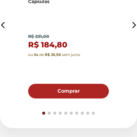
Cápsulas
R
R$ 231,00
R$ 184,80
ou
5
x
de
R$ 36,96
sem juros