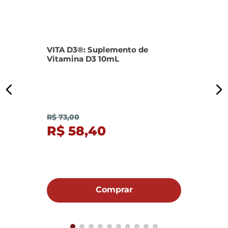
N
VITA D3®: Suplemento de
Vitamina D3 10mL
R
R$ 73,00
R$ 58,40