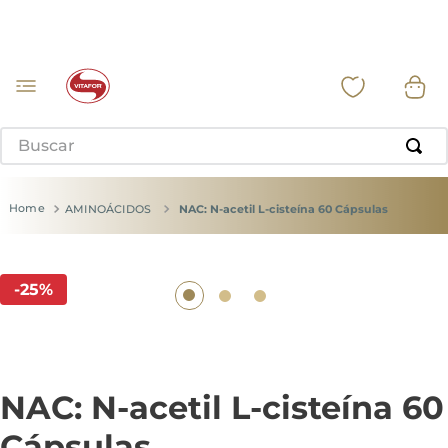
Buscar
AMINOÁCIDOS
NAC: N-acetil L-cisteína 60 Cápsulas
-
25
%
NAC: N-acetil L-cisteína 60
Cápsulas