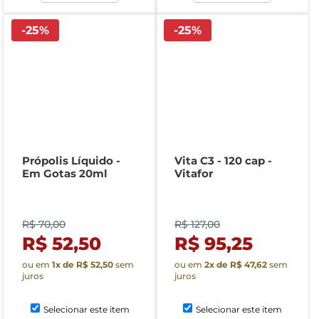
-
25
%
-
25
%
Própolis Líquido -
Vita C3 - 120 cap -
Em Gotas 20ml
Vitafor
R$ 70,00
R$ 127,00
R$ 52,50
R$ 95,25
ou em
1
x de
R$ 52,50
sem
ou em
2
x de
R$ 47,62
sem
juros
juros
Selecionar este item
Selecionar este item