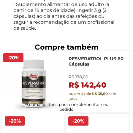
• Suplemento alimentar de uso adulto (a
partir de 19 anos de idade): ingerir 3 g (2
cápsulas) ao dia antes das refeições ou
seguir a recomendação de um profissional
da saúde.
-
20
%
RESVERATROL PLUS 60
Cápsulas
R$ 178,00
R$ 142,40
ou em
4
x de
R$ 35,60
sem
juros
-
20
%
-
20
%