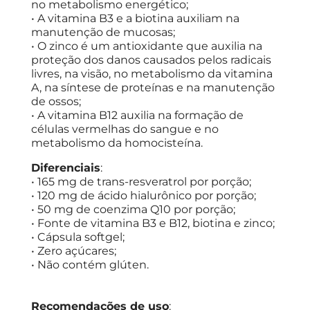
no metabolismo energético;
• A vitamina B3 e a biotina auxiliam na
manutenção de mucosas;
• O zinco é um antioxidante que auxilia na
proteção dos danos causados pelos radicais
livres, na visão, no metabolismo da vitamina
A, na síntese de proteínas e na manutenção
de ossos;
• A vitamina B12 auxilia na formação de
células vermelhas do sangue e no
metabolismo da homocisteína.
Diferenciais
:
• 165 mg de trans-resveratrol por porção;
• 120 mg de ácido hialurônico por porção;
• 50 mg de coenzima Q10 por porção;
• Fonte de vitamina B3 e B12, biotina e zinco;
• Cápsula softgel;
• Zero açúcares;
• Não contém glúten.
Recomendações de uso
: