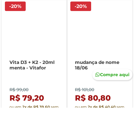
-
20
%
-
20
%
Vita D3 + K2 - 20ml
mudança de nome
menta - Vitafor
18/06
Compre aqui
R$ 99,00
R$ 101,00
R$ 79,20
R$ 80,80
ou em
2
x de
R$ 39,60
sem
ou em
2
x de
R$ 40,40
sem
juros
juros
Selecionar este item
Selecionar este item
Quantidade
Quantidade