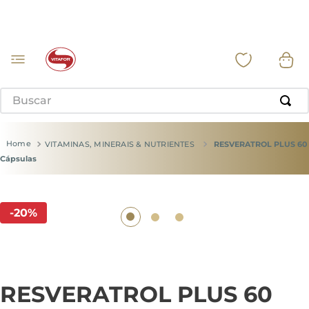
Buscar
VITAMINAS, MINERAIS & NUTRIENTES
RESVERATROL PLUS 60
Cápsulas
-
20
%
RESVERATROL PLUS 60