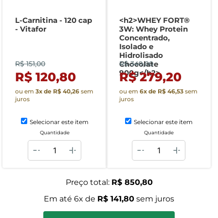
L-Carnitina - 120 cap
<h2>WHEY FORT®
- Vitafor
3W: Whey Protein
Concentrado,
Isolado e
Hidrolisado
R$ 151,00
Chocolate
R$ 349,00
900g</h2>
R$ 120,80
R$ 279,20
ou em
3
x de
R$ 40,26
sem
ou em
6
x de
R$ 46,53
sem
juros
juros
Selecionar este item
Selecionar este item
Quantidade
Quantidade
Preço total:
R$ 850,80
Em até
6
x de
R$ 141,80
sem juros