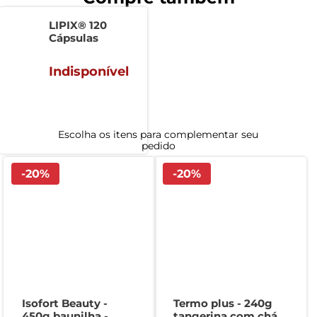
LIPIX® 120
Cápsulas
Indisponível
-
20
%
-
20
%
Isofort Beauty -
Termo plus - 240g
450g baunilha -
tangerina com chá