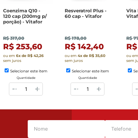
Coenzima Q10 -
Resveratrol Plus -
Vita 
120 cap (200mg p/
60 cap - Vitafor
Vita
porção) - Vitafor
R$ 317,00
R$ 178,00
R$ 7
R$ 253,60
R$ 142,40
R$
ou em
6
x de
R$ 42,26
ou em
4
x de
R$ 35,60
ou e
sem juros
sem juros
sem j
Selecionar este item
Selecionar este item
Se
Quantidade
Quantidade