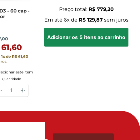
Preço total:
R$ 779,20
D3 - 60 cap -
for
Em até
6
x de
R$ 129,87
sem juros
Adicionar os
5
itens ao carrinho
7,00
 61,60
m
1
x de
R$ 61,60
uros
lecionar este item
Quantidade