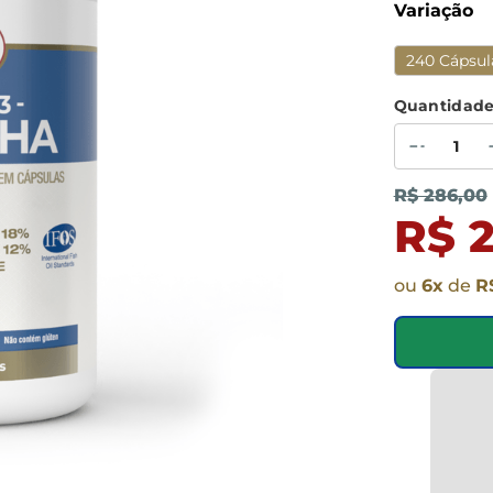
Variação
240 Cápsul
Quantidad
R$ 286,00
R$ 
ou
6
x
de
R