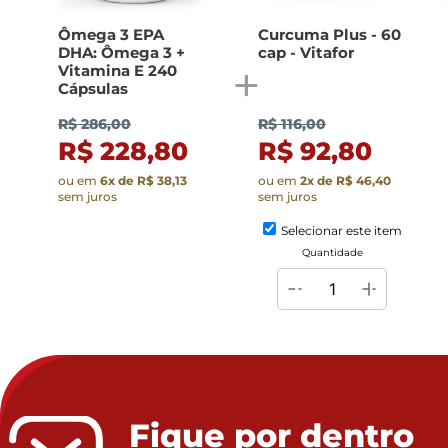
Ômega 3 EPA
Curcuma Plus - 60
DHA: Ômega 3 +
cap - Vitafor
Vitamina E 240
Cápsulas
R$ 286,00
R$ 116,00
R$ 228,80
R$ 92,80
ou em
6
x de
R$ 38,13
ou em
2
x de
R$ 46,40
sem juros
sem juros
Selecionar este item
Quantidade
Fique por dentro