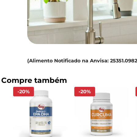
(Alimento Notificado na Anvisa: 25351.098
-
20
%
-
20
%