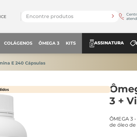
Encontre produtos
Centr
NCE
aten
ASSINATURA
COLÁGENOS
ÔMEGA 3
KITS
mina E 240 Cápsulas
Ômeg
didos
3 + V
ÔMEGA 3 -
de óleo de