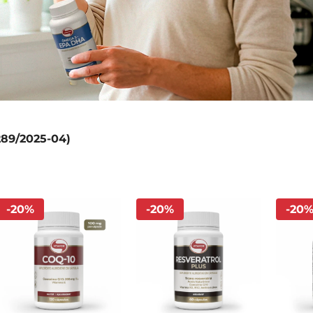
289/2025-04)
-
20
%
-
20
%
-
20