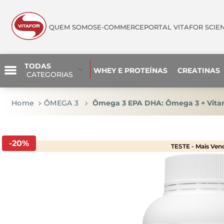
QUEM SOMOS
E-COMMERCE
PORTAL VITAFOR SCIE
TODAS
WHEY E PROTEÍNAS
CREATINAS
 CATEGORIAS
ÔMEGA 3
Ômega 3 EPA DHA: Ômega 3 + Vita
-
20
%
TESTE - Mais Ven