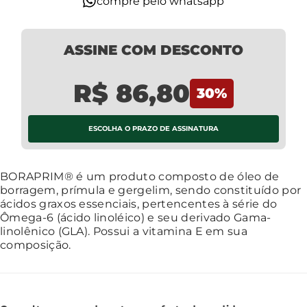
compre pelo whatsapp
ASSINE COM DESCONTO
R$ 86,80
30
%
ESCOLHA O PRAZO DE ASSINATURA
Saiba Mais
BORAPRIM® é um produto composto de óleo de
borragem, prímula e gergelim, sendo constituído por
ácidos graxos essenciais, pertencentes à série do
Ômega-6 (ácido linoléico) e seu derivado Gama-
linolênico (GLA). Possui a vitamina E em sua
composição.