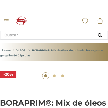
Buscar
ÓLEOS
BORAPRIM®: Mix de óleos de prímula, borragem e
gergelim 60 Cápsulas
-
20
%
BORAPRIM®: Mix de óleos