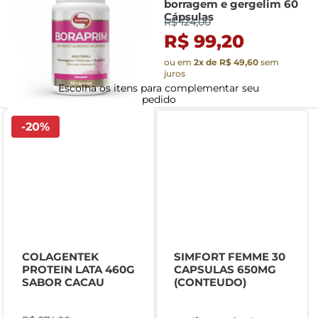
borragem e gergelim 60
Cápsulas
R$ 124,00
R$ 99,20
ou em
2
x de
R$ 49,60
sem
juros
-
20
%
COLAGENTEK
SIMFORT FEMME 30
PROTEIN LATA 460G
CAPSULAS 650MG
SABOR CACAU
(CONTEUDO)