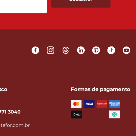
sco
Formas de pagamento
771 3040
tafor.com.br