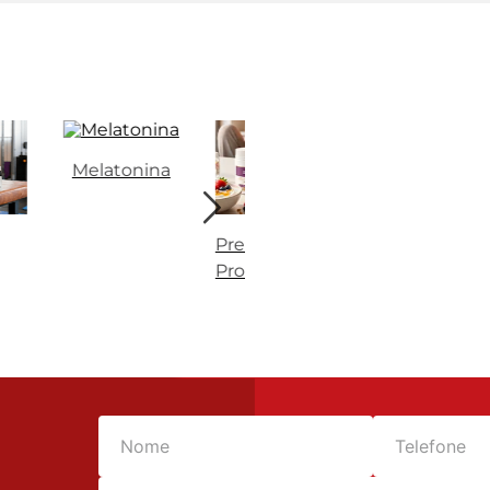
Melatonina
Prebióticos e
Vitaminas,
Probióticos
Minerais e
Nutrientes