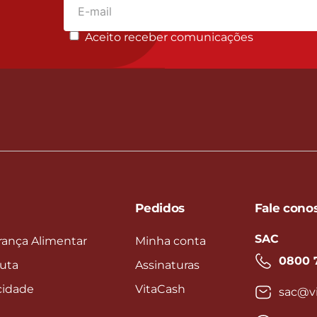
Aceito receber comunicações
Pedidos
Fale cono
SAC
rança Alimentar
Minha conta
0800 
uta
Assinaturas
acidade
VitaCash
sac@vi