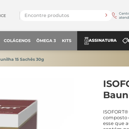
Encontre produtos
Centr
NCE
aten
ASSINATURA
COLÁGENOS
ÔMEGA 3
KITS
nilha 15 Sachês 30g
ISOF
Bauni
ISOFORT® 
composto d
esse que a