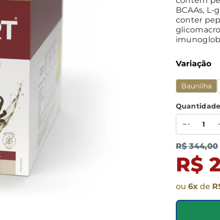
contém per
BCAAs, L-g
conter pep
glicomacro
imunoglobu
Variação
Baunilha
Quantidad
R$ 344,00
R$ 2
ou
6
x
de
R