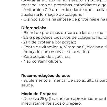
• A vitamina C auxilia no metabolismo de prot
metabolismo de proteínas, carboidratos e go
• A vitamina C é um antioxidante que auxilia 
auxilia na formação do colágeno;
• O zinco auxilia na síntese de proteínas e 
Diferenciais:
• Blend de proteínas do soro do leite (isolada
• 2,5 g peptídeos bioativos de colágeno hidro
• 21 g de proteína por porção;
• Fonte de vitamina A, Vitamina C, biotina e z
• Adoçado com estévia e taumatina;
• Zero adição de açúcares;
• Não contém glúten.
Recomendações de uso:
• Suplemento alimentar de uso adulto (a parti
saúde.
Modo de Preparo:
• Dissolva 25 g (1 sachê) em aproximadament
imediatamente após o preparo.