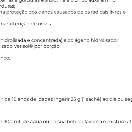
eínas e gorduras e a biotina e o zinco auxiliam no
rduras;
na proteção dos danos causados pelos radicais livres e
na manutenção de ossos.
, hidrolisada e concentrada) e colágeno hidrolisado;
lisado Verisol® por porção;
inco;
r de 19 anos de idade): ingerir 25 g (1 sachê) ao dia ou 
e 300 mL de água ou na sua bebida favorita e misture 