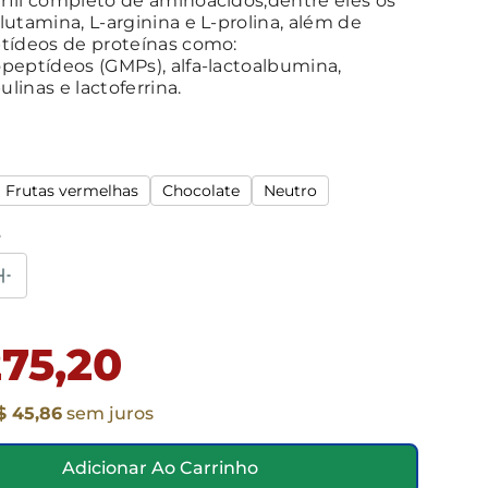
fil completo de aminoácidos,dentre eles os
lutamina, L-arginina e L-prolina, além de
tídeos de proteínas como:
peptídeos (GMPs), alfa-lactoalbumina,
linas e lactoferrina.
Frutas vermelhas
Chocolate
Neutro
e
75,20
$ 45,86
sem juros
Adicionar Ao Carrinho