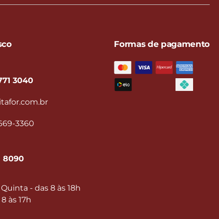
sco
Formas de pagamento
771 3040
tafor.com.br
9669-3360
1 8090
Quinta - das 8 às 18h
 8 às 17h