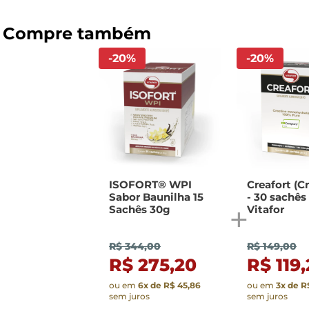
-
20
%
-
20
%
ISOFORT® WPI
Creafort (C
Sabor Baunilha 15
- 30 sachês 
Sachês 30g
Vitafor
R$ 344,00
R$ 149,00
R$ 275,20
R$ 119
ou em
6
x de
R$ 45,86
ou em
3
x de
R
sem juros
sem juros