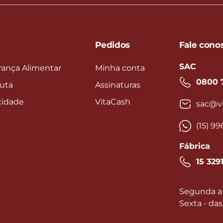
Pedidos
Fale cono
SAC
rança Alimentar
Minha conta
0800 
uta
Assinaturas
acidade
VitaCash
sac@vi
(15) 9
Fábrica
15 329
Segunda a 
Sexta - das