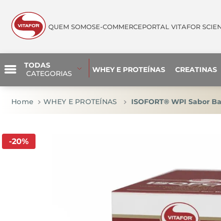
QUEM SOMOS
E-COMMERCE
PORTAL VITAFOR SCIE
TODAS
WHEY E PROTEÍNAS
CREATINAS
 CATEGORIAS
WHEY E PROTEÍNAS
ISOFORT® WPI Sabor Bau
-
20
%