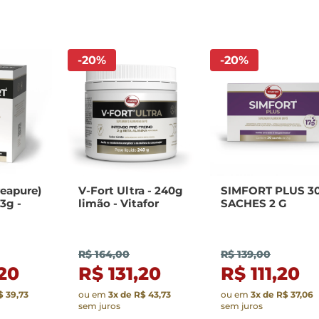
-
20
%
-
20
%
reapure)
V-Fort Ultra - 240g
SIMFORT PLUS 3
3g -
limão - Vitafor
SACHES 2 G
R$ 164,00
R$ 139,00
,20
R$ 131,20
R$ 111,20
$ 39,73
ou em
3
x de
R$ 43,73
ou em
3
x de
R$ 37,06
sem juros
sem juros