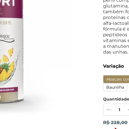
perfil com
glutamina,
também fo
proteínas 
alfa-lacto
fórmula é 
peptídeos 
vitaminas 
a manutenç
das unhas.
Variação
Abacaxi co
Baunilha
Quantidad
R$ 228,00