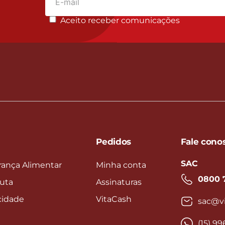
Aceito receber comunicações
Pedidos
Fale cono
SAC
rança Alimentar
Minha conta
0800 
uta
Assinaturas
acidade
VitaCash
sac@vi
(15) 9