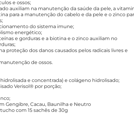
ulos e ossos;
isado auxiliam na manutenção da saúde da pele, a vitami
tina para a manutenção do cabelo e da pele e o zinco pa
s;
funcionamento do sistema imune;
olismo energético;
eínas e gorduras e a biotina e o zinco auxiliam no
rduras;
na proteção dos danos causados pelos radicais livres e
na manutenção de ossos.
, hidrolisada e concentrada) e colágeno hidrolisado;
lisado Verisol® por porção;
inco;
com Gengibre, Cacau, Baunilha e Neutro
rtucho com 15 sachês de 30g