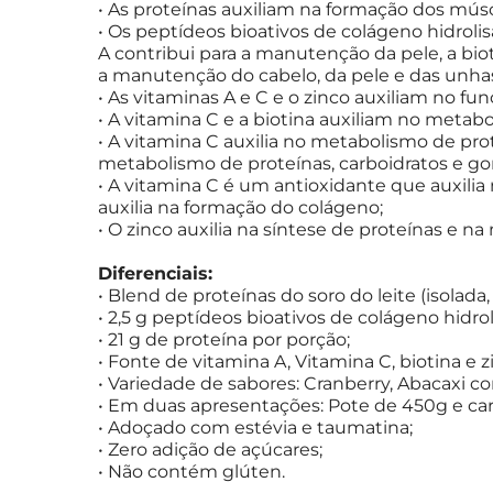
• As proteínas auxiliam na formação dos músc
• Os peptídeos bioativos de colágeno hidrol
A contribui para a manutenção da pele, a bio
a manutenção do cabelo, da pele e das unha
• As vitaminas A e C e o zinco auxiliam no 
• A vitamina C e a biotina auxiliam no metab
• A vitamina C auxilia no metabolismo de prot
metabolismo de proteínas, carboidratos e go
• A vitamina C é um antioxidante que auxilia 
auxilia na formação do colágeno;
• O zinco auxilia na síntese de proteínas e 
Diferenciais:
• Blend de proteínas do soro do leite (isolada
• 2,5 g peptídeos bioativos de colágeno hidro
• 21 g de proteína por porção;
• Fonte de vitamina A, Vitamina C, biotina e z
• Variedade de sabores: Cranberry, Abacaxi 
• Em duas apresentações: Pote de 450g e ca
• Adoçado com estévia e taumatina;
• Zero adição de açúcares;
• Não contém glúten.