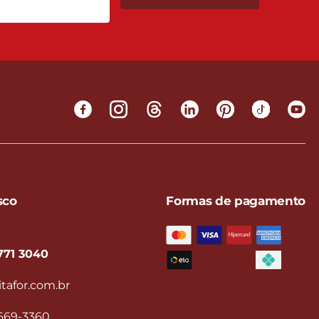
sco
Formas de pagamento
771 3040
tafor.com.br
9669-3360