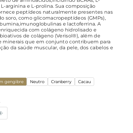
pleto de aminoácidos,incluindo BCAAs, L-
 L-arginina e L-prolina. Sua composição
rnece peptídeos naturalmente presentes nas
do soro, como glicomacropeptídeos (GMPs),
albumina,imunoglobulinas e lactoferrina. A
enriquecida com colágeno hidrolisado e
bioativos de colágeno (Verisol®), além de
e minerais que em conjunto contribuem para
ão da saúde muscular, da pele, dos cabelos e
m gengibre
Neutro
Cranberry
Cacau
e