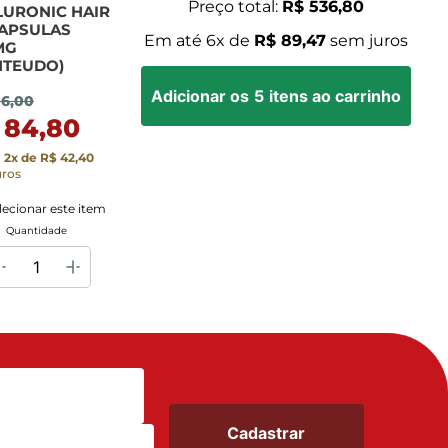
Preço total:
R$ 536,80
LURONIC HAIR
CAPSULAS
Em até
6
x de
R$ 89,47
sem juros
MG
NTEUDO)
Adicionar os
5
itens ao carrinho
06,00
 84,80
m
2
x de
R$ 42,40
uros
lecionar este item
Quantidade
Cadastrar