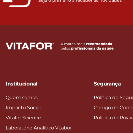
Seja o primeiro a receber as novidades
A marca mais
recomendada
pelos
profissionais da saúde
.
Institucional
Segurança
Quem somos
Política de Segu
Impacto Social
Código de Cond
Vitafor Science
Política de Priv
Laboratório Analítico VLabor