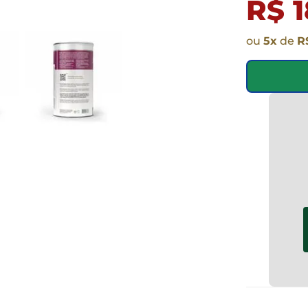
R$ 1
ou
5
x
de
R