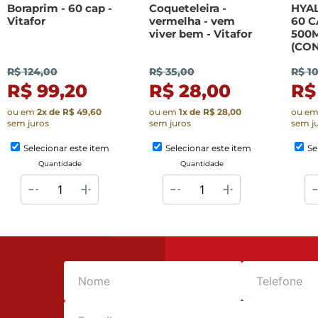
Boraprim - 60 cap -
Coqueteleira -
HYA
Vitafor
vermelha - vem
60 
viver bem - Vitafor
500
(CO
R$ 124,00
R$ 35,00
R$ 1
R$ 99,20
R$ 28,00
R$
ou em
2
x de
R$ 49,60
ou em
1
x de
R$ 28,00
ou e
sem juros
sem juros
sem j
Selecionar este item
Selecionar este item
Se
Quantidade
Quantidade