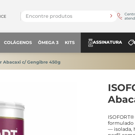
Encontre produtos
Centr
NCE
aten
ASSINATURA
COLÁGENOS
ÔMEGA 3
KITS
 Abacaxi c/ Gengibre 450g
ISOF
Abac
ISOFORT® 
formulado 
— isolada,