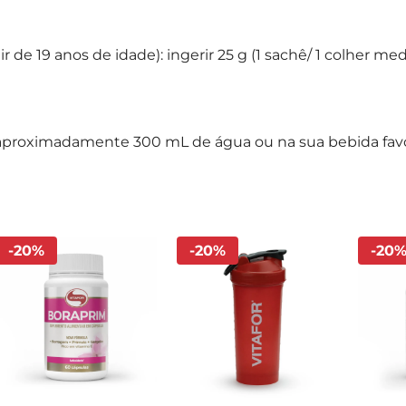
r de 19 anos de idade): ingerir 25 g (1 sachê/ 1 colher 
em aproximadamente 300 mL de água ou na sua bebida fav
-
20
%
-
20
%
-
20