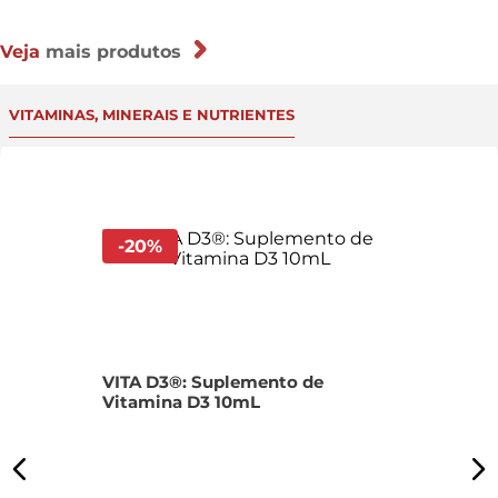
Veja
mais produtos
VITAMINAS, MINERAIS E NUTRIENTES
-
20
%
N
VITA D3®: Suplemento de
Vitamina D3 10mL
R