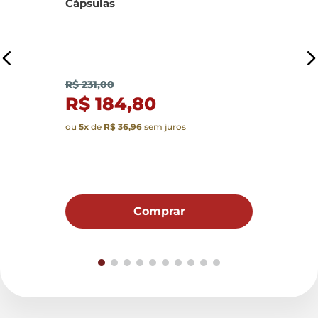
Cápsulas
R
R$ 231,00
R$ 184,80
ou
5
x
de
R$ 36,96
sem juros