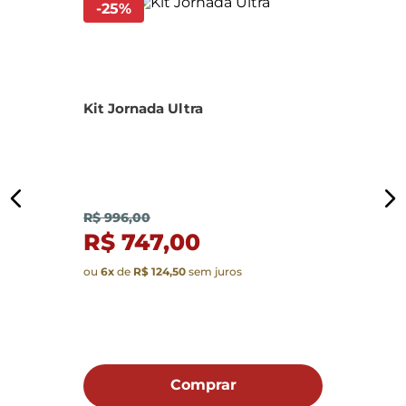
-
25
%
Kit Jornada Ultra
K
R$ 996,00
R$ 747,00
ou
6
x
de
R$ 124,50
sem juros