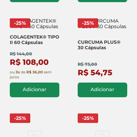
-
25
%
-
25
%
COLAGENTEK® TIPO
CURCUMA PLUS®
II 60 Cápsulas
30 Cápsulas
R$ 144,00
R$ 108,00
R$ 73,00
R$ 54,75
ou
3
x
de
R$ 36,00
sem
juros
Adicionar
Adicionar
-
25
%
-
25
%