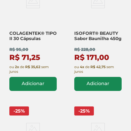
COLAGENTEK® TIPO
ISOFORT® BEAUTY
II 30 Cápsulas
Sabor Baunilha 450g
R$ 95,00
R$ 228,00
R$ 71,25
R$ 171,00
ou
2
x
de
R$ 35,62
sem
ou
4
x
de
R$ 42,75
sem
juros
juros
Adicionar
Adicionar
-
25
%
-
25
%