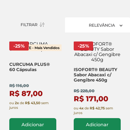
FILTRAR
RELEVÂNCIA
-
25
%
-
25
%
TESTE - Mais Vendidos
CURCUMA PLUS®
60 Cápsulas
ISOFORT® BEAUTY
Sabor Abacaxi c/
Gengibre 450g
R$ 116,00
R$ 228,00
R$ 87,00
R$ 171,00
ou
2
x
de
R$ 43,50
sem
juros
ou
4
x
de
R$ 42,75
sem
juros
Adicionar
Adicionar