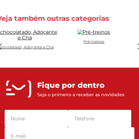
Veja também outras categorias
Pré-treinos
hocolatado, Adoçante e Chá
Fique por dentro
Seja o primeiro a receber as novidades