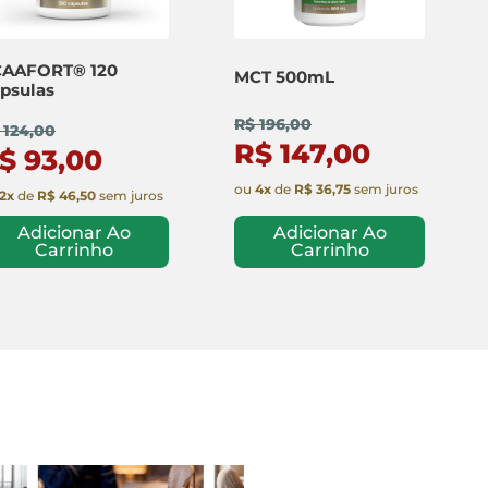
AAFORT® 120
MCT 500mL
psulas
R$ 196,00
 124,00
R$ 147,00
$ 93,00
ou
4
x
de
R$ 36,75
sem juros
2
x
de
R$ 46,50
sem juros
Adicionar Ao
Adicionar Ao
Carrinho
Carrinho