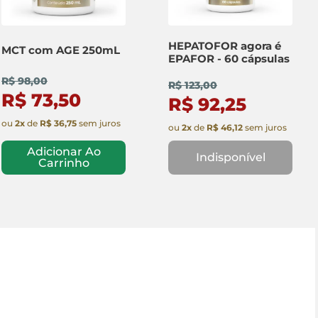
HEPATOFOR agora é
MCT com AGE 250mL
EPAFOR - 60 cápsulas
R$ 98,00
R$ 123,00
R$ 73,50
R$ 92,25
ou
2
x
de
R$ 36,75
sem juros
ou
2
x
de
R$ 46,12
sem juros
Adicionar Ao
Indisponível
Carrinho