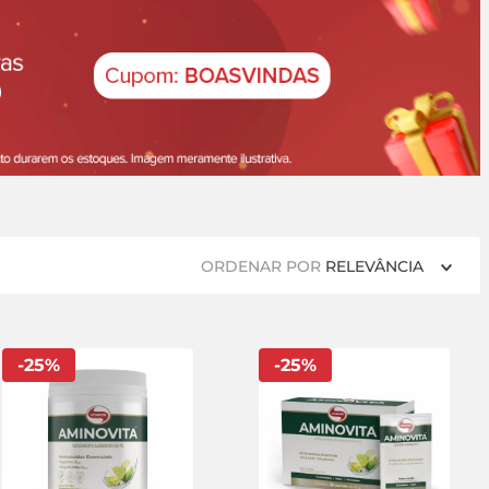
ORDENAR POR
RELEVÂNCIA
-
25
%
-
25
%