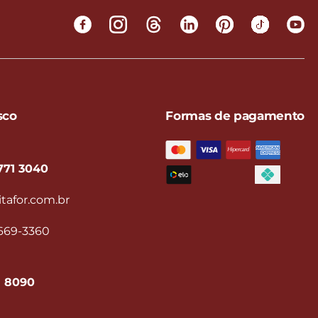
sco
Formas de pagamento
771 3040
tafor.com.br
9669-3360
1 8090