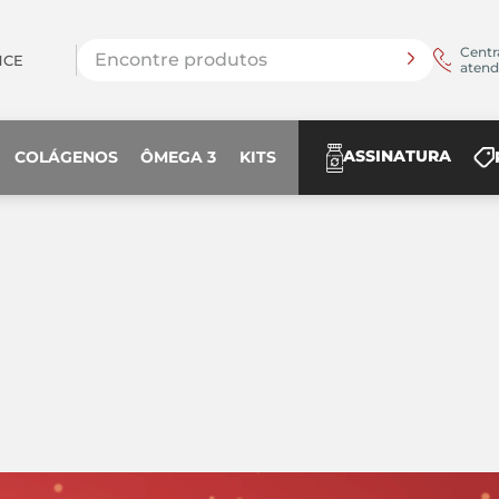
Encontre produtos
Centr
NCE
aten
ASSINATURA
COLÁGENOS
ÔMEGA 3
KITS