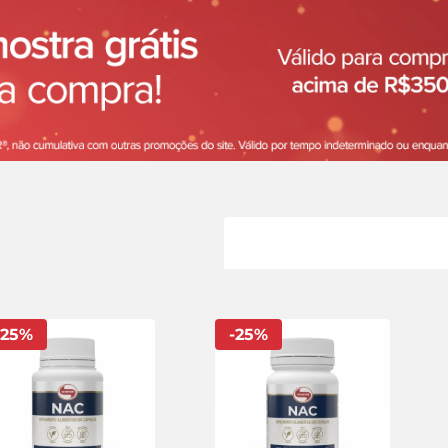
25
%
-
25
%