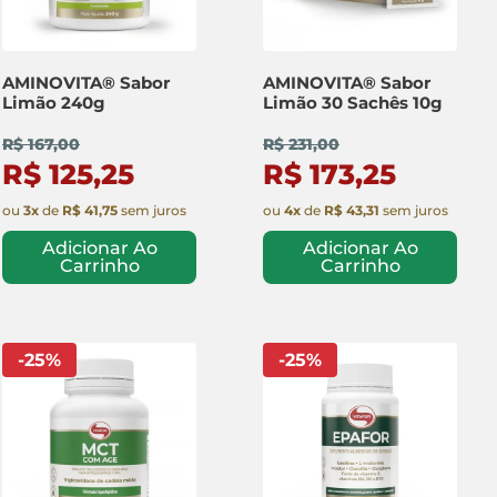
AMINOVITA® Sabor
AMINOVITA® Sabor
Limão 240g
Limão 30 Sachês 10g
R$ 167,00
R$ 231,00
R$ 125,25
R$ 173,25
ou
3
x
de
R$ 41,75
sem juros
ou
4
x
de
R$ 43,31
sem juros
Adicionar Ao
Adicionar Ao
Carrinho
Carrinho
-
25
%
-
25
%