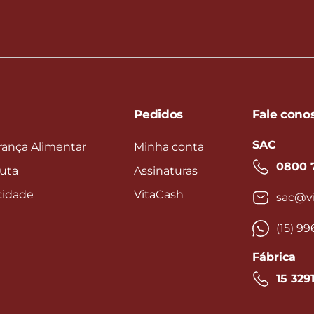
Pedidos
Fale cono
SAC
rança Alimentar
Minha conta
0800 
uta
Assinaturas
acidade
VitaCash
sac@vi
(15) 9
Fábrica
15 329