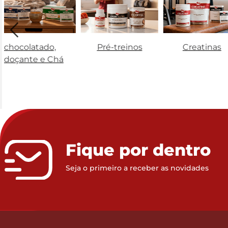
Achocolatado,
Pré-treinos
Creatinas
Adoçante e Chá
Fique por dentro
Seja o primeiro a receber as novidades