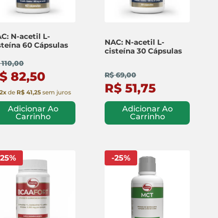
C: N-acetil L-
NAC: N-acetil L-
steína 60 Cápsulas
cisteína 30 Cápsulas
 110,00
$ 82,50
R$ 69,00
R$ 51,75
2
x
de
R$ 41,25
sem juros
Adicionar Ao
Adicionar Ao
Carrinho
Carrinho
25
%
-
25
%